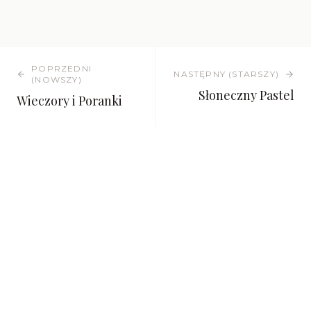
POPRZEDNI
NASTĘPNY (STARSZY)
(NOWSZY)
Słoneczny Pastel
Wieczory i Poranki