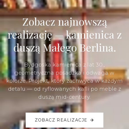
Zobacz najnowszą
realizację — kamienica z
duszą Małego Berlina.
Bydgoska kamienica z lat 30.,
geometryczna posadzka i odwaga w
kolorze. Projekt, który zachwyca w każdym
detalu — od ryflowanych kafli po meble z
duszą mid-century.
ZOBACZ REALIZACJE