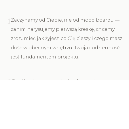
1
Zaczynamy od Ciebie, nie od mood boardu —
zanim narysujemy pierwszą kreskę, chcemy
zrozumieć jak żyjesz, co Cię cieszy i czego masz
dość w obecnym wnętrzu. Twoja codzienność
jest fundamentem projektu.
2
Spotkanie trwa tyle, ile trzeba — nie
pracujemy z zegarkiem w ręku. Czasem
najważniejsza myśl pada w trzeciej godzinie
rozmowy, przy drugiej kawie.