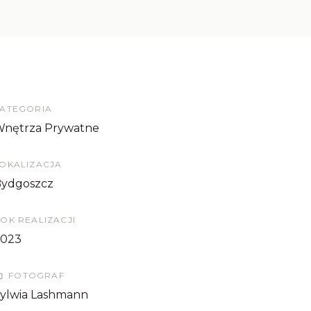
ATEGORIA
nętrza Prywatne
OKALIZACJA
ydgoszcz
OK REALIZACJI
2023
FOTOGRAF
ylwia Lashmann