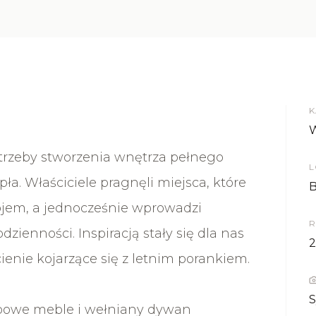
K
W
otrzeby stworzenia wnętrza pełnego
L
pła. Właściciele pragnęli miejsca, które
B
jem, a jednocześnie wprowadzi
R
zienności. Inspiracją stały się dla nas
ienie kojarzące się z letnim porankiem.
S
ębowe meble i wełniany dywan