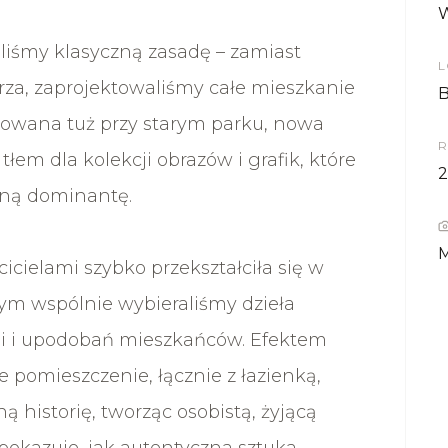
W
liśmy klasyczną zasadę – zamiast
L
rza, zaprojektowaliśmy całe mieszkanie
B
izowana tuż przy starym parku, nowa
R
 tłem dla kolekcji obrazów i grafik, które
2
jną dominantę.
M
icielami szybko przekształciła się w
rym wspólnie wybieraliśmy dzieła
i i upodobań mieszkańców. Efektem
 pomieszczenie, łącznie z łazienką,
ą historię, tworząc osobistą, żyjącą