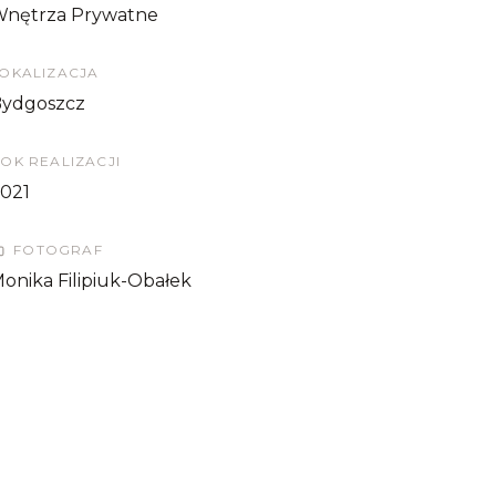
nętrza Prywatne
OKALIZACJA
ydgoszcz
OK REALIZACJI
021
FOTOGRAF
onika Filipiuk-Obałek